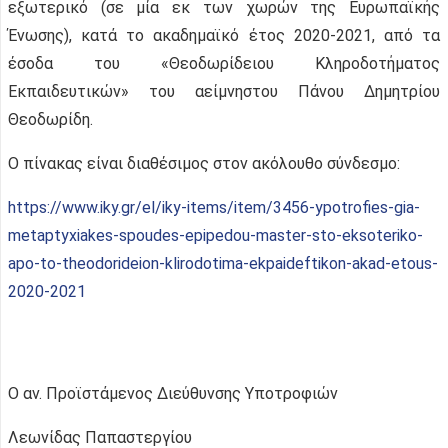
εξωτερικό (σε μία εκ των χωρών της Ευρωπαϊκής
Ένωσης), κατά το ακαδημαϊκό έτος 2020-2021, από τα
έσοδα του «Θεοδωρίδειου Κληροδοτήματος
Εκπαιδευτικών» του αείμνηστου Πάνου Δημητρίου
Θεοδωρίδη.
Ο πίνακας είναι διαθέσιμος στον ακόλουθο σύνδεσμο:
https://www.iky.gr/el/iky-items/item/3456-ypotrofies-gia-
metaptyxiakes-spoudes-epipedou-master-sto-eksoteriko-
apo-to-theodorideion-klirodotima-ekpaideftikon-akad-etous-
2020-2021
Ο αν. Προϊστάμενος Διεύθυνσης Υποτροφιών
Λεωνίδας Παπαστεργίου