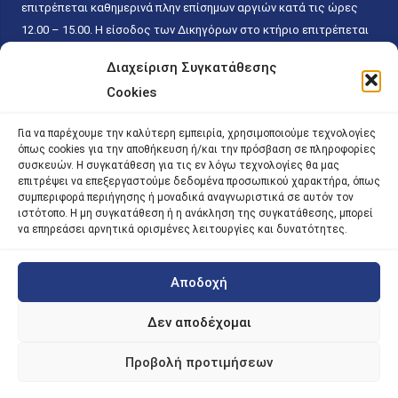
επιτρέπεται καθημερινά πλην επίσημων αργιών κατά τις ώρες
12.00 – 15.00. Η είσοδος των Δικηγόρων στο κτήριο επιτρέπεται
ελεύθερα με την επίδειξη της επαγγελματικής τους ταυτότητας
Διαχείριση Συγκατάθεσης
κάθε εργάσιμη ημέρα και ώρα χωρίς κανέναν χρονικό ή άλλο
Cookies
περιορισμό. Η είσοδος του κοινού ειδικά στο γραφείο του
Πρωτοκόλλου επιτρέπεται καθημερινά κατά τις ώρες 9.00 –
Για να παρέχουμε την καλύτερη εμπειρία, χρησιμοποιούμε τεχνολογίες
15.00. Η εξυπηρέτηση του κοινού πραγματοποιείται βάσει των
όπως cookies για την αποθήκευση ή/και την πρόσβαση σε πληροφορίες
παγίων ισχυουσών διατάξεων. Για την αποφυγή συνωστισμού
συσκευών. Η συγκατάθεση για τις εν λόγω τεχνολογίες θα μας
επιτρέψει να επεξεργαστούμε δεδομένα προσωπικού χαρακτήρα, όπως
εντός του εσωτερικού χώρου εξυπηρέτησης και αναμονής του
συμπεριφορά περιήγησης ή μοναδικά αναγνωριστικά σε αυτόν τον
κοινού, η εξυπηρέτησή του δύναται να πραγματοποιείται κατόπιν
ιστότοπο. Η μη συγκατάθεση ή η ανάκληση της συγκατάθεσης, μπορεί
να επηρεάσει αρνητικά ορισμένες λειτουργίες και δυνατότητες.
προγραμματισμένου ραντεβού.
Αποδοχή
©
2026 |
iky
| iky.gr | All Rights Reserved
Designed and Developed by ACM Digital
Δεν αποδέχομαι
Προβολή προτιμήσεων