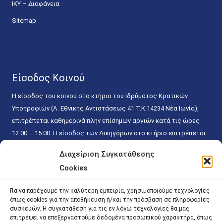
ΙΚΥ – Διαφάνεια
Sitemap
Είσοδος Κοινού
Η είσοδος του κοινού στο κτήριο του Ιδρύματος Κρατικών
Υποτροφιών (Λ. Εθνικής Αντιστάσεως 41 T.K.14234 Νέα Ιωνία),
επιτρέπεται καθημερινά πλην επίσημων αργιών κατά τις ώρες
12.00 – 15.00. Η είσοδος των Δικηγόρων στο κτήριο επιτρέπεται
ελεύθερα με την επίδειξη της επαγγελματικής τους ταυτότητας
Διαχείριση Συγκατάθεσης
κάθε εργάσιμη ημέρα και ώρα χωρίς κανέναν χρονικό ή άλλο
Cookies
περιορισμό. Η είσοδος του κοινού ειδικά στο γραφείο του
Πρωτοκόλλου επιτρέπεται καθημερινά κατά τις ώρες 9.00 –
Για να παρέχουμε την καλύτερη εμπειρία, χρησιμοποιούμε τεχνολογίες
15.00. Η εξυπηρέτηση του κοινού πραγματοποιείται βάσει των
όπως cookies για την αποθήκευση ή/και την πρόσβαση σε πληροφορίες
παγίων ισχυουσών διατάξεων. Για την αποφυγή συνωστισμού
συσκευών. Η συγκατάθεση για τις εν λόγω τεχνολογίες θα μας
επιτρέψει να επεξεργαστούμε δεδομένα προσωπικού χαρακτήρα, όπως
εντός του εσωτερικού χώρου εξυπηρέτησης και αναμονής του