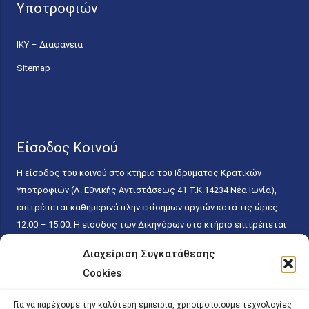
Υποτροφιών
ΙΚΥ – Διαφάνεια
Sitemap
Είσοδος Κοινού
Η είσοδος του κοινού στο κτήριο του Ιδρύματος Κρατικών
Υποτροφιών (Λ. Εθνικής Αντιστάσεως 41 T.K.14234 Νέα Ιωνία),
επιτρέπεται καθημερινά πλην επίσημων αργιών κατά τις ώρες
12.00 – 15.00. Η είσοδος των Δικηγόρων στο κτήριο επιτρέπεται
ελεύθερα με την επίδειξη της επαγγελματικής τους ταυτότητας
Διαχείριση Συγκατάθεσης
κάθε εργάσιμη ημέρα και ώρα χωρίς κανέναν χρονικό ή άλλο
Cookies
περιορισμό. Η είσοδος του κοινού ειδικά στο γραφείο του
Πρωτοκόλλου επιτρέπεται καθημερινά κατά τις ώρες 9.00 –
Για να παρέχουμε την καλύτερη εμπειρία, χρησιμοποιούμε τεχνολογίες