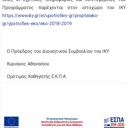
Προγράμματος παρέχονται στον ιστoχώρο του ΙΚΥ
https://www.iky.gr/el/upotrofies-gr/proptixiako-
gr/ypotrofies-eko/eko-2018-2019
Ο Πρόεδρος του Διοικητικού Συμβουλίου του ΙΚΥ
Κυριάκος Αθανασίου
Ομότιμος Καθηγητής Ε.Κ.Π.Α.