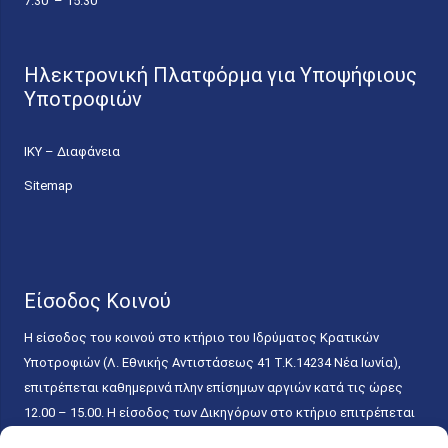
7.30 – 15.30
Ηλεκτρονική Πλατφόρμα για Υποψήφιους
Υποτροφιών
ΙΚΥ – Διαφάνεια
Sitemap
Είσοδος Κοινού
Η είσοδος του κοινού στο κτήριο του Ιδρύματος Κρατικών
Υποτροφιών (Λ. Εθνικής Αντιστάσεως 41 T.K.14234 Νέα Ιωνία),
επιτρέπεται καθημερινά πλην επίσημων αργιών κατά τις ώρες
12.00 – 15.00. Η είσοδος των Δικηγόρων στο κτήριο επιτρέπεται
ελεύθερα με την επίδειξη της επαγγελματικής τους ταυτότητας