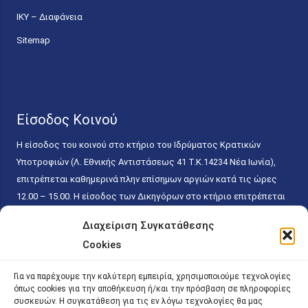
ΙΚΥ – Διαφάνεια
Sitemap
Είσοδος Κοινού
Η είσοδος του κοινού στο κτήριο του Ιδρύματος Κρατικών
Υποτροφιών (Λ. Εθνικής Αντιστάσεως 41 T.K.14234 Νέα Ιωνία),
επιτρέπεται καθημερινά πλην επίσημων αργιών κατά τις ώρες
12.00 – 15.00. Η είσοδος των Δικηγόρων στο κτήριο επιτρέπεται
ελεύθερα με την επίδειξη της επαγγελματικής τους ταυτότητας
Διαχείριση Συγκατάθεσης
κάθε εργάσιμη ημέρα και ώρα χωρίς κανέναν χρονικό ή άλλο
Cookies
περιορισμό. Η είσοδος του κοινού ειδικά στο γραφείο του
Πρωτοκόλλου επιτρέπεται καθημερινά κατά τις ώρες 9.00 –
Για να παρέχουμε την καλύτερη εμπειρία, χρησιμοποιούμε τεχνολογίες
15.00. Η εξυπηρέτηση του κοινού πραγματοποιείται βάσει των
όπως cookies για την αποθήκευση ή/και την πρόσβαση σε πληροφορίες
παγίων ισχυουσών διατάξεων. Για την αποφυγή συνωστισμού
συσκευών. Η συγκατάθεση για τις εν λόγω τεχνολογίες θα μας