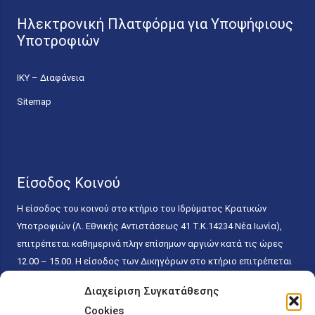
Ηλεκτρονική Πλατφόρμα για Υποψήφιους
Υποτροφιών
ΙΚΥ – Διαφάνεια
Sitemap
Είσοδος Κοινού
Η είσοδος του κοινού στο κτήριο του Ιδρύματος Κρατικών
Υποτροφιών (Λ. Εθνικής Αντιστάσεως 41 T.K.14234 Νέα Ιωνία),
επιτρέπεται καθημερινά πλην επίσημων αργιών κατά τις ώρες
12.00 – 15.00. Η είσοδος των Δικηγόρων στο κτήριο επιτρέπεται
ελεύθερα με την επίδειξη της επαγγελματικής τους ταυτότητας
Διαχείριση Συγκατάθεσης
κάθε εργάσιμη ημέρα και ώρα χωρίς κανέναν χρονικό ή άλλο
Cookies
περιορισμό. Η είσοδος του κοινού ειδικά στο γραφείο του