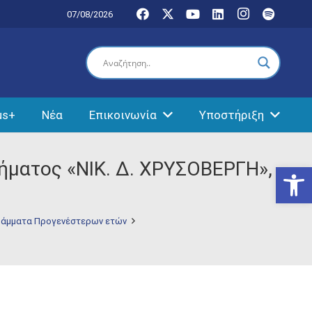
07/08/2026
us+
Νέα
Επικοινωνία
Υποστήριξη
ήματος «ΝΙΚ. Δ. ΧΡΥΣΟΒΕΡΓΗ»,
Ανοίξτε
άμματα Προγενέστερων ετών