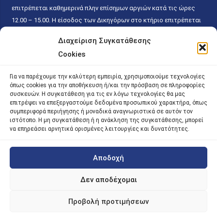
επιτρέπεται καθημερινά πλην επίσημων αργιών κατά τις ώρες
12.00 – 15.00. Η είσοδος των Δικηγόρων στο κτήριο επιτρέπεται
ελεύθερα με την επίδειξη της επαγγελματικής τους ταυτότητας
Διαχείριση Συγκατάθεσης
κάθε εργάσιμη ημέρα και ώρα χωρίς κανέναν χρονικό ή άλλο
Cookies
περιορισμό. Η είσοδος του κοινού ειδικά στο γραφείο του
Πρωτοκόλλου επιτρέπεται καθημερινά κατά τις ώρες 9.00 –
Για να παρέχουμε την καλύτερη εμπειρία, χρησιμοποιούμε τεχνολογίες
15.00. Η εξυπηρέτηση του κοινού πραγματοποιείται βάσει των
όπως cookies για την αποθήκευση ή/και την πρόσβαση σε πληροφορίες
παγίων ισχυουσών διατάξεων. Για την αποφυγή συνωστισμού
συσκευών. Η συγκατάθεση για τις εν λόγω τεχνολογίες θα μας
επιτρέψει να επεξεργαστούμε δεδομένα προσωπικού χαρακτήρα, όπως
εντός του εσωτερικού χώρου εξυπηρέτησης και αναμονής του
συμπεριφορά περιήγησης ή μοναδικά αναγνωριστικά σε αυτόν τον
κοινού, η εξυπηρέτησή του δύναται να πραγματοποιείται κατόπιν
ιστότοπο. Η μη συγκατάθεση ή η ανάκληση της συγκατάθεσης, μπορεί
προγραμματισμένου ραντεβού.
να επηρεάσει αρνητικά ορισμένες λειτουργίες και δυνατότητες.
Αποδοχή
©
2026 |
iky
| iky.gr | All Rights Reserved
Designed and Developed by ACM Digital
Δεν αποδέχομαι
Προβολή προτιμήσεων