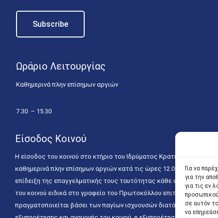
Ωράριο Λειτουργίας
Καθημερινά πλην επίσημων αργιών
7.30 – 15.30
Είσοδος Κοινού
Η είσοδος του κοινού στο κτήριο του Ιδρύματος Κρατικών Υποτροφιώ
Για να παρέ
καθημερινά πλην επίσημων αργιών κατά τις ώρες 12.00 – 15.00. Η ε
για την απ
επίδειξη της επαγγελματικής τους ταυτότητας κάθε εργάσιμη ημέρα
για τις εν
του κοινού ειδικά στο γραφείο του Πρωτοκόλλου επιτρέπεται καθημε
προσωπικού
σε αυτόν τ
πραγματοποιείται βάσει των παγίων ισχυουσών διατάξεων. Για την
να επηρεάσ
εξυπηρέτησης και αναμονής του κοινού, η εξυπηρέτησή του δύναται