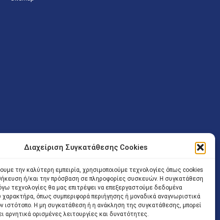
Διαχείριση Συγκατάθεσης Cookies
ν (Λ. Εθνικής Αντιστάσεως 41 T.K.14234 Νέα Ιωνία), επιτρέπεται
χουμε την καλύτερη εμπειρία, χρησιμοποιούμε τεχνολογίες όπως cookies
ίσοδος των Δικηγόρων στο κτήριο επιτρέπεται ελεύθερα με την
οθήκευση ή/και την πρόσβαση σε πληροφορίες συσκευών. Η συγκατάθεση
 και ώρα χωρίς κανέναν χρονικό ή άλλο περιορισμό. Η είσοδος
 λόγω τεχνολογίες θα μας επιτρέψει να επεξεργαστούμε δεδομένα
ρινά κατά τις ώρες 9.00 – 15.00. Η εξυπηρέτηση του κοινού
 χαρακτήρα, όπως συμπεριφορά περιήγησης ή μοναδικά αναγνωριστικά
ον ιστότοπο. Η μη συγκατάθεση ή η ανάκληση της συγκατάθεσης, μπορεί
 αποφυγή συνωστισμού εντός του εσωτερικού χώρου
ει αρνητικά ορισμένες λειτουργίες και δυνατότητες.
 να πραγματοποιείται κατόπιν προγραμματισμένου ραντεβού.