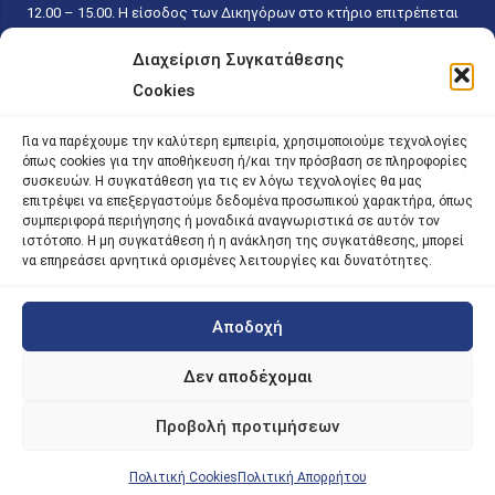
12.00 – 15.00. Η είσοδος των Δικηγόρων στο κτήριο επιτρέπεται
ελεύθερα με την επίδειξη της επαγγελματικής τους ταυτότητας
Διαχείριση Συγκατάθεσης
κάθε εργάσιμη ημέρα και ώρα χωρίς κανέναν χρονικό ή άλλο
Cookies
περιορισμό. Η είσοδος του κοινού ειδικά στο γραφείο του
Πρωτοκόλλου επιτρέπεται καθημερινά κατά τις ώρες 9.00 –
Για να παρέχουμε την καλύτερη εμπειρία, χρησιμοποιούμε τεχνολογίες
15.00. Η εξυπηρέτηση του κοινού πραγματοποιείται βάσει των
όπως cookies για την αποθήκευση ή/και την πρόσβαση σε πληροφορίες
παγίων ισχυουσών διατάξεων. Για την αποφυγή συνωστισμού
συσκευών. Η συγκατάθεση για τις εν λόγω τεχνολογίες θα μας
επιτρέψει να επεξεργαστούμε δεδομένα προσωπικού χαρακτήρα, όπως
εντός του εσωτερικού χώρου εξυπηρέτησης και αναμονής του
συμπεριφορά περιήγησης ή μοναδικά αναγνωριστικά σε αυτόν τον
κοινού, η εξυπηρέτησή του δύναται να πραγματοποιείται κατόπιν
ιστότοπο. Η μη συγκατάθεση ή η ανάκληση της συγκατάθεσης, μπορεί
προγραμματισμένου ραντεβού.
να επηρεάσει αρνητικά ορισμένες λειτουργίες και δυνατότητες.
Αποδοχή
©
2026 |
iky
| iky.gr | All Rights Reserved
Designed and Developed by ACM Digital
Δεν αποδέχομαι
Προβολή προτιμήσεων
Πολιτική Cookies
Πολιτική Απορρήτου