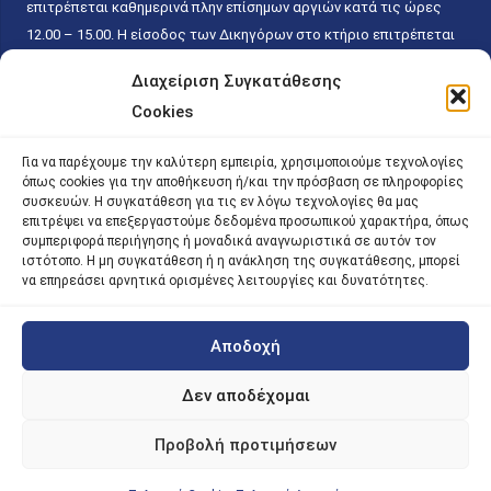
επιτρέπεται καθημερινά πλην επίσημων αργιών κατά τις ώρες
12.00 – 15.00. Η είσοδος των Δικηγόρων στο κτήριο επιτρέπεται
ελεύθερα με την επίδειξη της επαγγελματικής τους ταυτότητας
Διαχείριση Συγκατάθεσης
κάθε εργάσιμη ημέρα και ώρα χωρίς κανέναν χρονικό ή άλλο
Cookies
περιορισμό. Η είσοδος του κοινού ειδικά στο γραφείο του
Πρωτοκόλλου επιτρέπεται καθημερινά κατά τις ώρες 9.00 –
Για να παρέχουμε την καλύτερη εμπειρία, χρησιμοποιούμε τεχνολογίες
15.00. Η εξυπηρέτηση του κοινού πραγματοποιείται βάσει των
όπως cookies για την αποθήκευση ή/και την πρόσβαση σε πληροφορίες
παγίων ισχυουσών διατάξεων. Για την αποφυγή συνωστισμού
συσκευών. Η συγκατάθεση για τις εν λόγω τεχνολογίες θα μας
επιτρέψει να επεξεργαστούμε δεδομένα προσωπικού χαρακτήρα, όπως
εντός του εσωτερικού χώρου εξυπηρέτησης και αναμονής του
συμπεριφορά περιήγησης ή μοναδικά αναγνωριστικά σε αυτόν τον
κοινού, η εξυπηρέτησή του δύναται να πραγματοποιείται κατόπιν
ιστότοπο. Η μη συγκατάθεση ή η ανάκληση της συγκατάθεσης, μπορεί
προγραμματισμένου ραντεβού.
να επηρεάσει αρνητικά ορισμένες λειτουργίες και δυνατότητες.
Αποδοχή
©
2026 |
iky
| iky.gr | All Rights Reserved
Designed and Developed by ACM Digital
Δεν αποδέχομαι
Προβολή προτιμήσεων