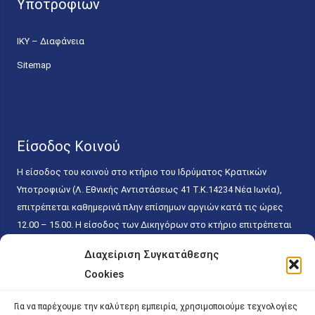
Υποτροφιών
ΙΚΥ – Διαφάνεια
Sitemap
Είσοδος Κοινού
Η είσοδος του κοινού στο κτήριο του Ιδρύματος Κρατικών
Υποτροφιών (Λ. Εθνικής Αντιστάσεως 41 T.K.14234 Νέα Ιωνία),
επιτρέπεται καθημερινά πλην επίσημων αργιών κατά τις ώρες
12.00 – 15.00. Η είσοδος των Δικηγόρων στο κτήριο επιτρέπεται
ελεύθερα με την επίδειξη της επαγγελματικής τους ταυτότητας
Διαχείριση Συγκατάθεσης
κάθε εργάσιμη ημέρα και ώρα χωρίς κανέναν χρονικό ή άλλο
Cookies
περιορισμό. Η είσοδος του κοινού ειδικά στο γραφείο του
Πρωτοκόλλου επιτρέπεται καθημερινά κατά τις ώρες 9.00 –
Για να παρέχουμε την καλύτερη εμπειρία, χρησιμοποιούμε τεχνολογίες
15.00. Η εξυπηρέτηση του κοινού πραγματοποιείται βάσει των