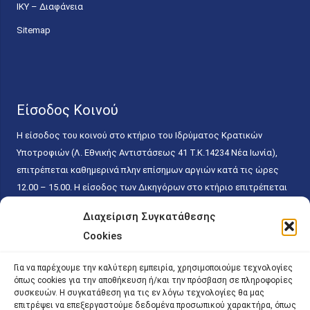
ΙΚΥ – Διαφάνεια
Sitemap
Είσοδος Κοινού
Η είσοδος του κοινού στο κτήριο του Ιδρύματος Κρατικών
Υποτροφιών (Λ. Εθνικής Αντιστάσεως 41 T.K.14234 Νέα Ιωνία),
επιτρέπεται καθημερινά πλην επίσημων αργιών κατά τις ώρες
12.00 – 15.00. Η είσοδος των Δικηγόρων στο κτήριο επιτρέπεται
ελεύθερα με την επίδειξη της επαγγελματικής τους ταυτότητας
Διαχείριση Συγκατάθεσης
κάθε εργάσιμη ημέρα και ώρα χωρίς κανέναν χρονικό ή άλλο
Cookies
περιορισμό. Η είσοδος του κοινού ειδικά στο γραφείο του
Πρωτοκόλλου επιτρέπεται καθημερινά κατά τις ώρες 9.00 –
Για να παρέχουμε την καλύτερη εμπειρία, χρησιμοποιούμε τεχνολογίες
15.00. Η εξυπηρέτηση του κοινού πραγματοποιείται βάσει των
όπως cookies για την αποθήκευση ή/και την πρόσβαση σε πληροφορίες
παγίων ισχυουσών διατάξεων. Για την αποφυγή συνωστισμού
συσκευών. Η συγκατάθεση για τις εν λόγω τεχνολογίες θα μας
επιτρέψει να επεξεργαστούμε δεδομένα προσωπικού χαρακτήρα, όπως
εντός του εσωτερικού χώρου εξυπηρέτησης και αναμονής του