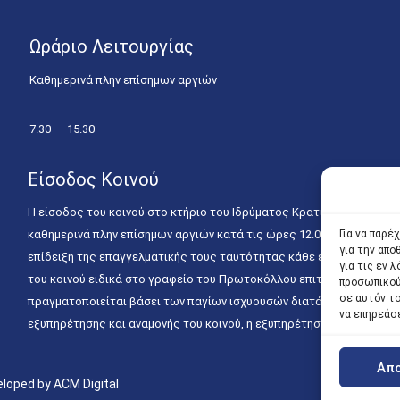
Ωράριο Λειτουργίας
Καθημερινά πλην επίσημων αργιών
7.30 – 15.30
Είσοδος Κοινού
Η είσοδος του κοινού στο κτήριο του Ιδρύματος Κρατικών Υποτροφιώ
Για να παρέ
καθημερινά πλην επίσημων αργιών κατά τις ώρες 12.00 – 15.00. Η ε
για την απ
επίδειξη της επαγγελματικής τους ταυτότητας κάθε εργάσιμη ημέρα
για τις εν
του κοινού ειδικά στο γραφείο του Πρωτοκόλλου επιτρέπεται καθημε
προσωπικού
σε αυτόν τ
πραγματοποιείται βάσει των παγίων ισχυουσών διατάξεων. Για την
να επηρεάσ
εξυπηρέτησης και αναμονής του κοινού, η εξυπηρέτησή του δύναται
Απ
loped by ACM Digital