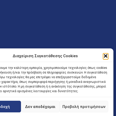
Διαχείριση Συγκατάθεσης Cookies
ν (Λ. Εθνικής Αντιστάσεως 41 T.K.14234 Νέα Ιωνία), επιτρέπεται
χουμε την καλύτερη εμπειρία, χρησιμοποιούμε τεχνολογίες όπως cookies
ίσοδος των Δικηγόρων στο κτήριο επιτρέπεται ελεύθερα με την
οθήκευση ή/και την πρόσβαση σε πληροφορίες συσκευών. Η συγκατάθεση
 και ώρα χωρίς κανέναν χρονικό ή άλλο περιορισμό. Η είσοδος
 λόγω τεχνολογίες θα μας επιτρέψει να επεξεργαστούμε δεδομένα
ρινά κατά τις ώρες 9.00 – 15.00. Η εξυπηρέτηση του κοινού
 χαρακτήρα, όπως συμπεριφορά περιήγησης ή μοναδικά αναγνωριστικά
ον ιστότοπο. Η μη συγκατάθεση ή η ανάκληση της συγκατάθεσης, μπορεί
 αποφυγή συνωστισμού εντός του εσωτερικού χώρου
ει αρνητικά ορισμένες λειτουργίες και δυνατότητες.
 να πραγματοποιείται κατόπιν προγραμματισμένου ραντεβού.
οδοχή
Δεν αποδέχομαι
Προβολή προτιμήσεων