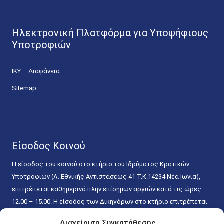
Ηλεκτρονική Πλατφόρμα για Υποψήφιους
Υποτροφιών
ΙΚΥ – Διαφάνεια
Sitemap
Είσοδος Κοινού
Η είσοδος του κοινού στο κτήριο του Ιδρύματος Κρατικών
Υποτροφιών (Λ. Εθνικής Αντιστάσεως 41 T.K.14234 Νέα Ιωνία),
επιτρέπεται καθημερινά πλην επίσημων αργιών κατά τις ώρες
12.00 – 15.00. Η είσοδος των Δικηγόρων στο κτήριο επιτρέπεται
ελεύθερα με την επίδειξη της επαγγελματικής τους ταυτότητας
Διαχείριση Συγκατάθεσης