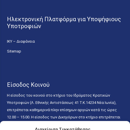
Ηλεκτρονική Πλατφόρμα για Υποψήφιους
Υποτροφιών
ΙΚΥ – Διαφάνεια
Sitemap
Είσοδος Κοινού
Η είσοδος του κοινού στο κτήριο του Ιδρύματος Κρατικών
Υποτροφιών (Λ. Εθνικής Αντιστάσεως 41 T.K.14234 Νέα Ιωνία),
επιτρέπεται καθημερινά πλην επίσημων αργιών κατά τις ώρες
12.00 – 15.00. Η είσοδος των Δικηγόρων στο κτήριο επιτρέπεται
ελεύθερα με την επίδειξη της επαγγελματικής τους ταυτότητας
Διαχείριση Συγκατάθεσης