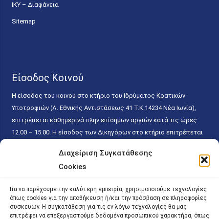
ΙΚΥ – Διαφάνεια
Sitemap
Είσοδος Κοινού
Η είσοδος του κοινού στο κτήριο του Ιδρύματος Κρατικών
Υποτροφιών (Λ. Εθνικής Αντιστάσεως 41 T.K.14234 Νέα Ιωνία),
επιτρέπεται καθημερινά πλην επίσημων αργιών κατά τις ώρες
12.00 – 15.00. Η είσοδος των Δικηγόρων στο κτήριο επιτρέπεται
ελεύθερα με την επίδειξη της επαγγελματικής τους ταυτότητας
Διαχείριση Συγκατάθεσης
κάθε εργάσιμη ημέρα και ώρα χωρίς κανέναν χρονικό ή άλλο
Cookies
περιορισμό. Η είσοδος του κοινού ειδικά στο γραφείο του
Πρωτοκόλλου επιτρέπεται καθημερινά κατά τις ώρες 9.00 –
Για να παρέχουμε την καλύτερη εμπειρία, χρησιμοποιούμε τεχνολογίες
15.00. Η εξυπηρέτηση του κοινού πραγματοποιείται βάσει των
όπως cookies για την αποθήκευση ή/και την πρόσβαση σε πληροφορίες
παγίων ισχυουσών διατάξεων. Για την αποφυγή συνωστισμού
συσκευών. Η συγκατάθεση για τις εν λόγω τεχνολογίες θα μας
επιτρέψει να επεξεργαστούμε δεδομένα προσωπικού χαρακτήρα, όπως
εντός του εσωτερικού χώρου εξυπηρέτησης και αναμονής του