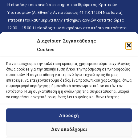
Η είσοδος του κοινού στο κτήριο του Ιδρύματος Κρατικών
Υποτροφιών (Λ. Εθνικής Αντιστάσεως 41 T.K.14234 Νέα Ιωνία),
επιτρέπεται καθημερινά πλην επίσημων αργιών κατά τις ώρες
12.00 – 15.00. Η είσοδος των Δικηγόρων στο κτήριο επιτρέπεται
ελεύθερα με την επίδειξη της επαγγελματικής τους ταυτότητας
Διαχείριση Συγκατάθεσης
κάθε εργάσιμη ημέρα και ώρα χωρίς κανέναν χρονικό ή άλλο
Cookies
περιορισμό. Η είσοδος του κοινού ειδικά στο γραφείο του
Πρωτοκόλλου επιτρέπεται καθημερινά κατά τις ώρες 9.00 –
Για να παρέχουμε την καλύτερη εμπειρία, χρησιμοποιούμε τεχνολογίες
15.00. Η εξυπηρέτηση του κοινού πραγματοποιείται βάσει των
όπως cookies για την αποθήκευση ή/και την πρόσβαση σε πληροφορίες
παγίων ισχυουσών διατάξεων. Για την αποφυγή συνωστισμού
συσκευών. Η συγκατάθεση για τις εν λόγω τεχνολογίες θα μας
επιτρέψει να επεξεργαστούμε δεδομένα προσωπικού χαρακτήρα, όπως
εντός του εσωτερικού χώρου εξυπηρέτησης και αναμονής του
συμπεριφορά περιήγησης ή μοναδικά αναγνωριστικά σε αυτόν τον
κοινού, η εξυπηρέτησή του δύναται να πραγματοποιείται κατόπιν
ιστότοπο. Η μη συγκατάθεση ή η ανάκληση της συγκατάθεσης, μπορεί
να επηρεάσει αρνητικά ορισμένες λειτουργίες και δυνατότητες.
προγραμματισμένου ραντεβού.
Αποδοχή
©
2026 |
iky
| iky.gr | All Rights Reserved
Designed and Developed by ACM Digital
Δεν αποδέχομαι