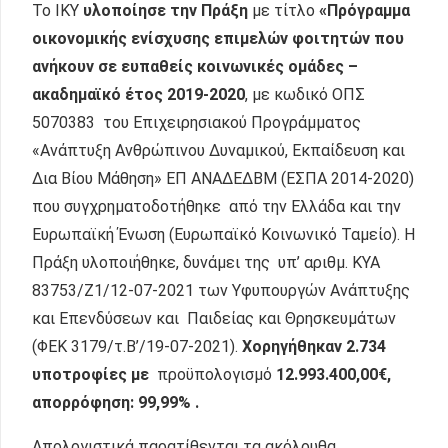
Το ΙΚΥ
υλοποίησε την Πράξη
με τίτλο
«
Πρόγραμμα
οικονομικής ενίσχυσης επιμελών φοιτητών που
ανήκουν σε ευπαθείς κοινωνικές ομάδες –
ακαδημαϊκό έτος 2019-2020
, με κωδικό ΟΠΣ
5070383 του Επιχειρησιακού Προγράμματος
«Ανάπτυξη Ανθρώπινου Δυναμικού, Εκπαίδευση και
Δια Βίου Μάθηση» ΕΠ ΑΝΑΔΕΔΒΜ (ΕΣΠΑ 2014-2020)
που συγχρηματοδοτήθηκε από την Ελλάδα και την
Ευρωπαϊκή Ένωση (Ευρωπαϊκό Κοινωνικό Ταμείο). Η
Πράξη υλοποιήθηκε, δυνάμει της υπ’ αριθμ. ΚΥΑ
83753/Ζ1/12-07-2021 των Υφυπουργών Ανάπτυξης
και Επενδύσεων και Παιδείας και Θρησκευμάτων
(ΦΕΚ 3179/τ.B’/19-07-2021).
Χ
ορηγήθηκαν 2.734
υποτροφίες με
προϋπολογισμό
12.993.400,00€,
απορρόφηση: 99,99% .
Απολογιστικά παρατίθενται τα ακόλουθα