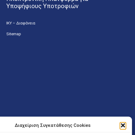
Υποψήφιους Υποτροφιών
ΙΚΥ – Διαφάνεια
Sitemap
Διαχείριση Συγκατάθεσης Cookies
ν (Λ. Εθνικής Αντιστάσεως 41 T.K.14234 Νέα Ιωνία), επιτρέπεται