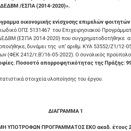
ΑΔΕΔΒΜ /ΕΣΠΑ (2014-2020)».
γραμμα οικονομικής ενίσχυσης επιμελών φοιτητών 
ε κωδικό ΟΠΣ 5131467 του Επιχειρησιακού Προγράμμα
ΔΕΔΒΜ (ΕΣΠΑ 2014-2020) που συγχρηματοδοτήθηκε απ
λοποιήθηκε, δυνάμει της υπ’ αριθμ. ΚΥΑ 53552/Ζ1/12
ν (ΦΕΚ 2412/τ.B’/16-05-2022). Ο συνολικός προϋπολο
ροφίες. Ποσοστό απορροφητικότητας της Πράξης: 99
τατιστικά στοιχεία υλοποίησης του έργου.
ΔΙΑΓΡΑΜΜΑ 1
Η ΥΠΟΤΡΟΦΩΝ ΠΡΟΓΡΑΜΜΑΤΟΣ ΕΚΟ ακαδ. έτους 2