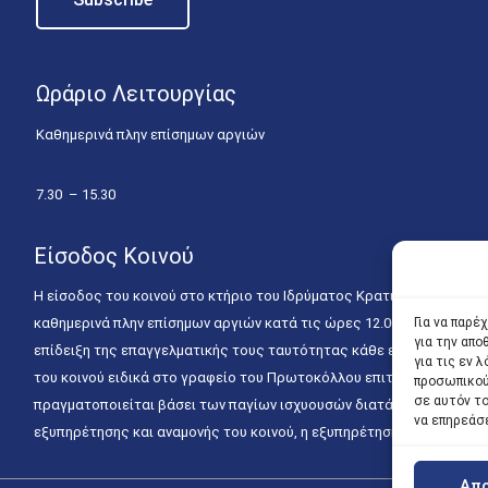
Ωράριο Λειτουργίας
Καθημερινά πλην επίσημων αργιών
7.30 – 15.30
Είσοδος Κοινού
Η είσοδος του κοινού στο κτήριο του Ιδρύματος Κρατικών Υποτροφιώ
Για να παρέ
καθημερινά πλην επίσημων αργιών κατά τις ώρες 12.00 – 15.00. Η ε
για την απ
επίδειξη της επαγγελματικής τους ταυτότητας κάθε εργάσιμη ημέρα
για τις εν
του κοινού ειδικά στο γραφείο του Πρωτοκόλλου επιτρέπεται καθημε
προσωπικού
σε αυτόν τ
πραγματοποιείται βάσει των παγίων ισχυουσών διατάξεων. Για την
να επηρεάσ
εξυπηρέτησης και αναμονής του κοινού, η εξυπηρέτησή του δύναται
Απ