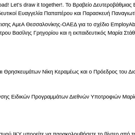
road! Let’s draw it together!. Το Βραβείο Δευτεροβάθμι
ιδευτικοί Ευαγγελία Παπαπέρου και Παρασκευή Παναγιωτ
τισης ΑμεΑ Θεσσαλονίκης-ΟΑΕΔ για το σχέδιο EmployAbl
τρου Βασίλης Γρηγορίου και η εκπαιδευτικός Μαρία Στάθ
ι Θρησκευμάτων Νίκη Κεραμέως και ο Πρόεδρος του Διο
υνσης Ειδικών Προγραμμάτων Διεθνών Υποτροφιών Μαρί
ισμού ΙΚΥ μπορείτε να παρακολουθήσετε το βίντεο από 