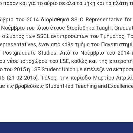
ο παρόν και για το αύριο σε όλα τα μήκη και τα πλάτη 
βριο του 2014 διορίσθηκα SSLC Representative for
Νοέμβριο του ίδιου έτους διορίσθηκα Taught Graduate
ου σώματος των SSCL αντιπροσώπων του Τμήματος. Το
presentatives, έναν από κάθε τμήμα του Πανεπιστημίου
of Postgraduate Studies. Από το Νοέμβριο του 201
ου νέου ιστοχώρου του LSE, καθώς και της επιτροπ
ο του 2015 η LSE Student Union με επέλεξε να εκπροσ
15 (21-02-2015). Τέλος, την περίοδο Μαρτίου-Απρι
ε τις βραβεύσεις Student-led Teaching and Excellenc