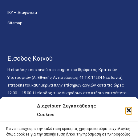
ΙΚΥ – Διαφάνεια
Sitemap
Είσοδος Κοινού
Η είσοδος του κοινού στο κτήριο του Ιδρύματος Κρατικών
Υποτροφιών (Λ. Εθνικής Αντιστάσεως 41 T.K.14234 Νέα Ιωνία),
επιτρέπεται καθημερινά πλην επίσημων αργιών κατά τις ώρες
12.00 – 15.00. Η είσοδος των Δικηγόρων στο κτήριο επιτρέπεται
ελεύθερα με την επίδειξη της επαγγελματικής τους ταυτότητας
Διαχείριση Συγκατάθεσης
κάθε εργάσιμη ημέρα και ώρα χωρίς κανέναν χρονικό ή άλλο
Cookies
περιορισμό. Η είσοδος του κοινού ειδικά στο γραφείο του
Πρωτοκόλλου επιτρέπεται καθημερινά κατά τις ώρες 9.00 –
Για να παρέχουμε την καλύτερη εμπειρία, χρησιμοποιούμε τεχνολογίες
15.00. Η εξυπηρέτηση του κοινού πραγματοποιείται βάσει των
όπως cookies για την αποθήκευση ή/και την πρόσβαση σε πληροφορίες