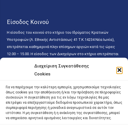
Είσοδος Κοινού
Η είσοδος του κοινού στο κτήριο του Ιδρύματος Κρατικών
Υποτροφιών (Λ. Εθνικής Αντιστάσεως 41 T.K.14234 Νέα Ιωνία),
επιτρέπεται καθημερινά πλην επίσημων αργιών κατά τις ώρες
12.00 – 15.00. Η είσοδος των Δικηγόρων στο κτήριο επιτρέπεται
ελεύθερα με την επίδειξη της επαγγελματικής τους ταυτότητας
Διαχείριση Συγκατάθεσης
κάθε εργάσιμη ημέρα και ώρα χωρίς κανέναν χρονικό ή άλλο
Cookies
περιορισμό. Η είσοδος του κοινού ειδικά στο γραφείο του
Πρωτοκόλλου επιτρέπεται καθημερινά κατά τις ώρες 9.00 –
Για να παρέχουμε την καλύτερη εμπειρία, χρησιμοποιούμε τεχνολογίες
15.00. Η εξυπηρέτηση του κοινού πραγματοποιείται βάσει των
όπως cookies για την αποθήκευση ή/και την πρόσβαση σε πληροφορίες
παγίων ισχυουσών διατάξεων. Για την αποφυγή συνωστισμού
συσκευών. Η συγκατάθεση για τις εν λόγω τεχνολογίες θα μας
επιτρέψει να επεξεργαστούμε δεδομένα προσωπικού χαρακτήρα, όπως
εντός του εσωτερικού χώρου εξυπηρέτησης και αναμονής του
συμπεριφορά περιήγησης ή μοναδικά αναγνωριστικά σε αυτόν τον
κοινού, η εξυπηρέτησή του δύναται να πραγματοποιείται κατόπιν
ιστότοπο. Η μη συγκατάθεση ή η ανάκληση της συγκατάθεσης, μπορεί
προγραμματισμένου ραντεβού.
να επηρεάσει αρνητικά ορισμένες λειτουργίες και δυνατότητες.