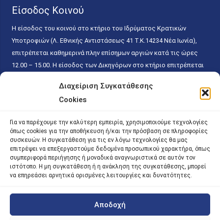
Είσοδος Κοινού
Η είσοδος του κοινού στο κτήριο του Ιδρύματος Κρατικών
Υποτροφιών (Λ. Εθνικής Αντιστάσεως 41 T.K.14234 Νέα Ιωνία),
επιτρέπεται καθημερινά πλην επίσημων αργιών κατά τις ώρες
12.00 – 15.00. Η είσοδος των Δικηγόρων στο κτήριο επιτρέπεται
ελεύθερα με την επίδειξη της επαγγελματικής τους ταυτότητας
Διαχείριση Συγκατάθεσης
κάθε εργάσιμη ημέρα και ώρα χωρίς κανέναν χρονικό ή άλλο
Cookies
περιορισμό. Η είσοδος του κοινού ειδικά στο γραφείο του
Πρωτοκόλλου επιτρέπεται καθημερινά κατά τις ώρες 9.00 –
Για να παρέχουμε την καλύτερη εμπειρία, χρησιμοποιούμε τεχνολογίες
15.00. Η εξυπηρέτηση του κοινού πραγματοποιείται βάσει των
όπως cookies για την αποθήκευση ή/και την πρόσβαση σε πληροφορίες
παγίων ισχυουσών διατάξεων. Για την αποφυγή συνωστισμού
συσκευών. Η συγκατάθεση για τις εν λόγω τεχνολογίες θα μας
επιτρέψει να επεξεργαστούμε δεδομένα προσωπικού χαρακτήρα, όπως
εντός του εσωτερικού χώρου εξυπηρέτησης και αναμονής του
συμπεριφορά περιήγησης ή μοναδικά αναγνωριστικά σε αυτόν τον
κοινού, η εξυπηρέτησή του δύναται να πραγματοποιείται κατόπιν
ιστότοπο. Η μη συγκατάθεση ή η ανάκληση της συγκατάθεσης, μπορεί
προγραμματισμένου ραντεβού.
να επηρεάσει αρνητικά ορισμένες λειτουργίες και δυνατότητες.
Αποδοχή
©
2026 |
iky
| iky.gr | All Rights Reserved