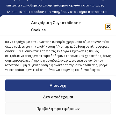
επιτρέπεται καθημερινά πλην επίσημων αργιών κατά τις ώρες
12.00 – 15.00. Η είσοδος των Δικηγόρων στο κτήριο επιτρέπεται
ελεύθερα με την επίδειξη της επαγγελματικής τους ταυτότητας
Διαχείριση Συγκατάθεσης
κάθε εργάσιμη ημέρα και ώρα χωρίς κανέναν χρονικό ή άλλο
Cookies
περιορισμό. Η είσοδος του κοινού ειδικά στο γραφείο του
Πρωτοκόλλου επιτρέπεται καθημερινά κατά τις ώρες 9.00 –
Για να παρέχουμε την καλύτερη εμπειρία, χρησιμοποιούμε τεχνολογίες
15.00. Η εξυπηρέτηση του κοινού πραγματοποιείται βάσει των
όπως cookies για την αποθήκευση ή/και την πρόσβαση σε πληροφορίες
παγίων ισχυουσών διατάξεων. Για την αποφυγή συνωστισμού
συσκευών. Η συγκατάθεση για τις εν λόγω τεχνολογίες θα μας
επιτρέψει να επεξεργαστούμε δεδομένα προσωπικού χαρακτήρα, όπως
εντός του εσωτερικού χώρου εξυπηρέτησης και αναμονής του
συμπεριφορά περιήγησης ή μοναδικά αναγνωριστικά σε αυτόν τον
κοινού, η εξυπηρέτησή του δύναται να πραγματοποιείται κατόπιν
ιστότοπο. Η μη συγκατάθεση ή η ανάκληση της συγκατάθεσης, μπορεί
προγραμματισμένου ραντεβού.
να επηρεάσει αρνητικά ορισμένες λειτουργίες και δυνατότητες.
Αποδοχή
©
2026 |
iky
| iky.gr | All Rights Reserved
Designed and Developed by ACM Digital
Δεν αποδέχομαι
Προβολή προτιμήσεων