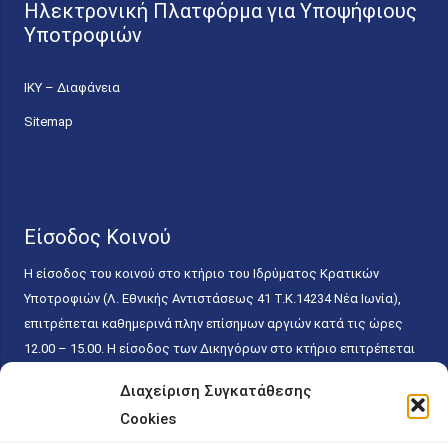
Ηλεκτρονική Πλατφόρμα για Υποψήφιους
Υποτροφιών
ΙΚΥ – Διαφάνεια
Sitemap
Είσοδος Κοινού
Η είσοδος του κοινού στο κτήριο του Ιδρύματος Κρατικών
Υποτροφιών (Λ. Εθνικής Αντιστάσεως 41 T.K.14234 Νέα Ιωνία),
επιτρέπεται καθημερινά πλην επίσημων αργιών κατά τις ώρες
12.00 – 15.00. Η είσοδος των Δικηγόρων στο κτήριο επιτρέπεται
ελεύθερα με την επίδειξη της επαγγελματικής τους ταυτότητας
Διαχείριση Συγκατάθεσης
κάθε εργάσιμη ημέρα και ώρα χωρίς κανέναν χρονικό ή άλλο
Cookies
περιορισμό. Η είσοδος του κοινού ειδικά στο γραφείο του