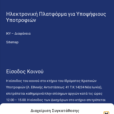
Ηλεκτρονική Πλατφόρμα για Υποψήφιους
Υποτροφιών
ΙΚΥ – Διαφάνεια
Sitemap
Είσοδος Κοινού
Η είσοδος του κοινού στο κτήριο του Ιδρύματος Κρατικών
Υποτροφιών (Λ. Εθνικής Αντιστάσεως 41 T.K.14234 Νέα Ιωνία),
επιτρέπεται καθημερινά πλην επίσημων αργιών κατά τις ώρες
12.00 – 15.00. Η είσοδος των Δικηγόρων στο κτήριο επιτρέπεται
ελεύθερα με την επίδειξη της επαγγελματικής τους ταυτότητας
Διαχείριση Συγκατάθεσης
κάθε εργάσιμη ημέρα και ώρα χωρίς κανέναν χρονικό ή άλλο