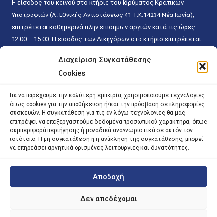
Η είσοδος του κοινού στο κτήριο του Ιδρύματος Κρατικών
Υποτροφιών (Λ. Εθνικής Αντιστάσεως 41 T.K.14234 Νέα Ιωνία),
επιτρέπεται καθημερινά πλην επίσημων αργιών κατά τις ώρες
12.00 – 15.00. Η είσοδος των Δικηγόρων στο κτήριο επιτρέπεται
ελεύθερα με την επίδειξη της επαγγελματικής τους ταυτότητας
Διαχείριση Συγκατάθεσης
κάθε εργάσιμη ημέρα και ώρα χωρίς κανέναν χρονικό ή άλλο
Cookies
περιορισμό. Η είσοδος του κοινού ειδικά στο γραφείο του
Πρωτοκόλλου επιτρέπεται καθημερινά κατά τις ώρες 9.00 –
Για να παρέχουμε την καλύτερη εμπειρία, χρησιμοποιούμε τεχνολογίες
15.00. Η εξυπηρέτηση του κοινού πραγματοποιείται βάσει των
όπως cookies για την αποθήκευση ή/και την πρόσβαση σε πληροφορίες
παγίων ισχυουσών διατάξεων. Για την αποφυγή συνωστισμού
συσκευών. Η συγκατάθεση για τις εν λόγω τεχνολογίες θα μας
επιτρέψει να επεξεργαστούμε δεδομένα προσωπικού χαρακτήρα, όπως
εντός του εσωτερικού χώρου εξυπηρέτησης και αναμονής του
συμπεριφορά περιήγησης ή μοναδικά αναγνωριστικά σε αυτόν τον
κοινού, η εξυπηρέτησή του δύναται να πραγματοποιείται κατόπιν
ιστότοπο. Η μη συγκατάθεση ή η ανάκληση της συγκατάθεσης, μπορεί
προγραμματισμένου ραντεβού.
να επηρεάσει αρνητικά ορισμένες λειτουργίες και δυνατότητες.
Αποδοχή
©
2026 |
iky
| iky.gr | All Rights Reserved
Designed and Developed by ACM Digital
Δεν αποδέχομαι