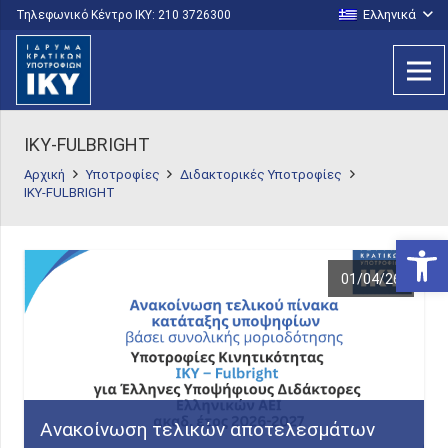
Ελληνικά
Τηλεφωνικό Κέντρο IKY: 210 3726300
ΙΚΥ-FULBRIGHT
Αρχική
Υποτροφίες
Διδακτορικές Υποτροφίες
ΙΚΥ-FULBRIGHT
Ανοίξτε
01/04/26
Ανακοίνωση τελικών αποτελεσμάτων