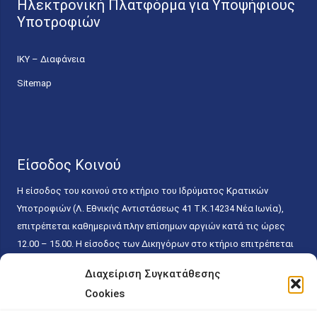
Ηλεκτρονική Πλατφόρμα για Υποψήφιους
Υποτροφιών
ΙΚΥ – Διαφάνεια
Sitemap
Είσοδος Κοινού
Η είσοδος του κοινού στο κτήριο του Ιδρύματος Κρατικών
Υποτροφιών (Λ. Εθνικής Αντιστάσεως 41 T.K.14234 Νέα Ιωνία),
επιτρέπεται καθημερινά πλην επίσημων αργιών κατά τις ώρες
12.00 – 15.00. Η είσοδος των Δικηγόρων στο κτήριο επιτρέπεται
ελεύθερα με την επίδειξη της επαγγελματικής τους ταυτότητας
Διαχείριση Συγκατάθεσης
κάθε εργάσιμη ημέρα και ώρα χωρίς κανέναν χρονικό ή άλλο
Cookies
περιορισμό. Η είσοδος του κοινού ειδικά στο γραφείο του
Πρωτοκόλλου επιτρέπεται καθημερινά κατά τις ώρες 9.00 –