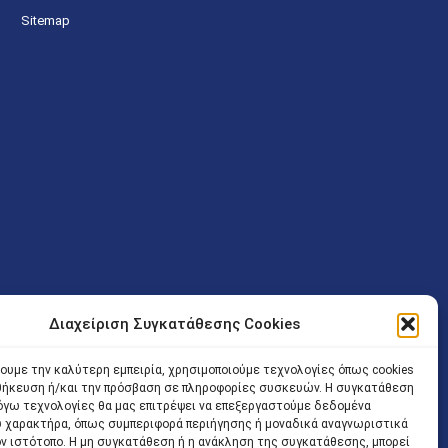
Sitemap
Διαχείριση Συγκατάθεσης Cookies
ν (Λ. Εθνικής Αντιστάσεως 41 T.K.14234 Νέα Ιωνία), επιτρέπεται
ίσοδος των Δικηγόρων στο κτήριο επιτρέπεται ελεύθερα με την
χουμε την καλύτερη εμπειρία, χρησιμοποιούμε τεχνολογίες όπως cookies
οθήκευση ή/και την πρόσβαση σε πληροφορίες συσκευών. Η συγκατάθεση
 και ώρα χωρίς κανέναν χρονικό ή άλλο περιορισμό. Η είσοδος
 λόγω τεχνολογίες θα μας επιτρέψει να επεξεργαστούμε δεδομένα
ρινά κατά τις ώρες 9.00 – 15.00. Η εξυπηρέτηση του κοινού
 χαρακτήρα, όπως συμπεριφορά περιήγησης ή μοναδικά αναγνωριστικά
ον ιστότοπο. Η μη συγκατάθεση ή η ανάκληση της συγκατάθεσης, μπορεί
 αποφυγή συνωστισμού εντός του εσωτερικού χώρου