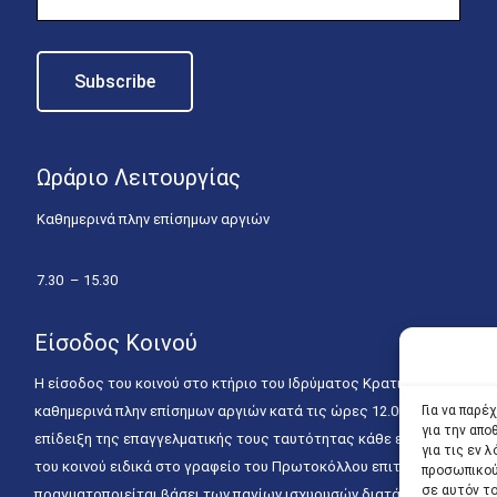
Ωράριο Λειτουργίας
Καθημερινά πλην επίσημων αργιών
7.30 – 15.30
Είσοδος Κοινού
Η είσοδος του κοινού στο κτήριο του Ιδρύματος Κρατικών Υποτροφιώ
καθημερινά πλην επίσημων αργιών κατά τις ώρες 12.00 – 15.00. Η ε
Για να παρέ
για την απ
επίδειξη της επαγγελματικής τους ταυτότητας κάθε εργάσιμη ημέρα
για τις εν
του κοινού ειδικά στο γραφείο του Πρωτοκόλλου επιτρέπεται καθημε
προσωπικού
σε αυτόν τ
πραγματοποιείται βάσει των παγίων ισχυουσών διατάξεων. Για την