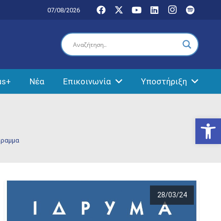
07/08/2026
us+
Νέα
Επικοινωνία
Υποστήριξη
Ανοίξτε
γραμμα
28/03/24