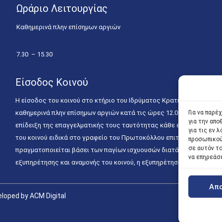
Ωράριο Λειτουργίας
Καθημερινά πλην επίσημων αργιών
7.30 – 15.30
Είσοδος Κοινού
Η είσοδος του κοινού στο κτήριο του Ιδρύματος Κρατικών Υποτροφιώ
καθημερινά πλην επίσημων αργιών κατά τις ώρες 12.00 – 15.00. Η ε
Για να παρέ
για την απ
επίδειξη της επαγγελματικής τους ταυτότητας κάθε εργάσιμη ημέρα
για τις εν
του κοινού ειδικά στο γραφείο του Πρωτοκόλλου επιτρέπεται καθημε
προσωπικού
σε αυτόν τ
πραγματοποιείται βάσει των παγίων ισχυουσών διατάξεων. Για την
να επηρεάσ
εξυπηρέτησης και αναμονής του κοινού, η εξυπηρέτησή του δύναται
Απ
loped by ACM Digital