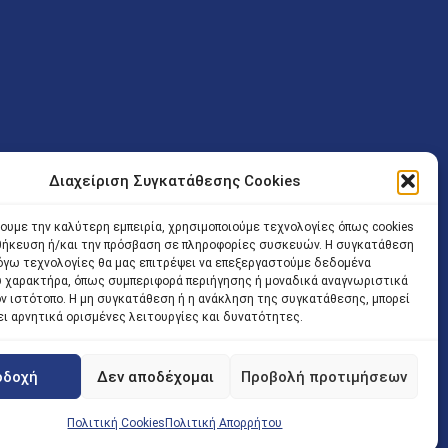
Διαχείριση Συγκατάθεσης Cookies
ν (Λ. Εθνικής Αντιστάσεως 41 T.K.14234 Νέα Ιωνία), επιτρέπεται
ίσοδος των Δικηγόρων στο κτήριο επιτρέπεται ελεύθερα με την
χουμε την καλύτερη εμπειρία, χρησιμοποιούμε τεχνολογίες όπως cookies
οθήκευση ή/και την πρόσβαση σε πληροφορίες συσκευών. Η συγκατάθεση
 και ώρα χωρίς κανέναν χρονικό ή άλλο περιορισμό. Η είσοδος
 λόγω τεχνολογίες θα μας επιτρέψει να επεξεργαστούμε δεδομένα
ρινά κατά τις ώρες 9.00 – 15.00. Η εξυπηρέτηση του κοινού
 χαρακτήρα, όπως συμπεριφορά περιήγησης ή μοναδικά αναγνωριστικά
ον ιστότοπο. Η μη συγκατάθεση ή η ανάκληση της συγκατάθεσης, μπορεί
 αποφυγή συνωστισμού εντός του εσωτερικού χώρου
ει αρνητικά ορισμένες λειτουργίες και δυνατότητες.
 να πραγματοποιείται κατόπιν προγραμματισμένου ραντεβού.
οδοχή
Δεν αποδέχομαι
Προβολή προτιμήσεων
Πολιτική Cookies
Πολιτική Απορρήτου