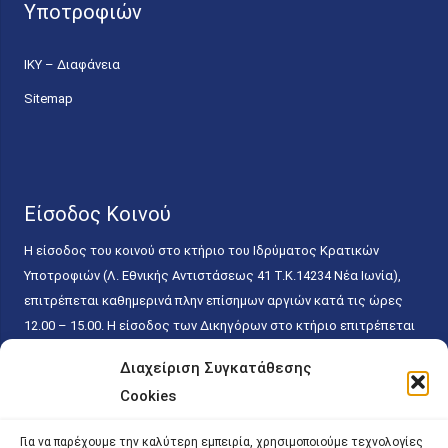
Υποτροφιών
ΙΚΥ – Διαφάνεια
Sitemap
Είσοδος Κοινού
Η είσοδος του κοινού στο κτήριο του Ιδρύματος Κρατικών
Υποτροφιών (Λ. Εθνικής Αντιστάσεως 41 T.K.14234 Νέα Ιωνία),
επιτρέπεται καθημερινά πλην επίσημων αργιών κατά τις ώρες
12.00 – 15.00. Η είσοδος των Δικηγόρων στο κτήριο επιτρέπεται
ελεύθερα με την επίδειξη της επαγγελματικής τους ταυτότητας
Διαχείριση Συγκατάθεσης
κάθε εργάσιμη ημέρα και ώρα χωρίς κανέναν χρονικό ή άλλο
Cookies
περιορισμό. Η είσοδος του κοινού ειδικά στο γραφείο του
Πρωτοκόλλου επιτρέπεται καθημερινά κατά τις ώρες 9.00 –
Για να παρέχουμε την καλύτερη εμπειρία, χρησιμοποιούμε τεχνολογίες