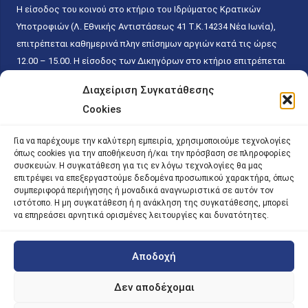
Η είσοδος του κοινού στο κτήριο του Ιδρύματος Κρατικών
Υποτροφιών (Λ. Εθνικής Αντιστάσεως 41 T.K.14234 Νέα Ιωνία),
επιτρέπεται καθημερινά πλην επίσημων αργιών κατά τις ώρες
12.00 – 15.00. Η είσοδος των Δικηγόρων στο κτήριο επιτρέπεται
ελεύθερα με την επίδειξη της επαγγελματικής τους ταυτότητας
Διαχείριση Συγκατάθεσης
κάθε εργάσιμη ημέρα και ώρα χωρίς κανέναν χρονικό ή άλλο
Cookies
περιορισμό. Η είσοδος του κοινού ειδικά στο γραφείο του
Πρωτοκόλλου επιτρέπεται καθημερινά κατά τις ώρες 9.00 –
Για να παρέχουμε την καλύτερη εμπειρία, χρησιμοποιούμε τεχνολογίες
15.00. Η εξυπηρέτηση του κοινού πραγματοποιείται βάσει των
όπως cookies για την αποθήκευση ή/και την πρόσβαση σε πληροφορίες
παγίων ισχυουσών διατάξεων. Για την αποφυγή συνωστισμού
συσκευών. Η συγκατάθεση για τις εν λόγω τεχνολογίες θα μας
επιτρέψει να επεξεργαστούμε δεδομένα προσωπικού χαρακτήρα, όπως
εντός του εσωτερικού χώρου εξυπηρέτησης και αναμονής του
συμπεριφορά περιήγησης ή μοναδικά αναγνωριστικά σε αυτόν τον
κοινού, η εξυπηρέτησή του δύναται να πραγματοποιείται κατόπιν
ιστότοπο. Η μη συγκατάθεση ή η ανάκληση της συγκατάθεσης, μπορεί
προγραμματισμένου ραντεβού.
να επηρεάσει αρνητικά ορισμένες λειτουργίες και δυνατότητες.
Αποδοχή
©
2026 |
iky
| iky.gr | All Rights Reserved
Designed and Developed by ACM Digital
Δεν αποδέχομαι