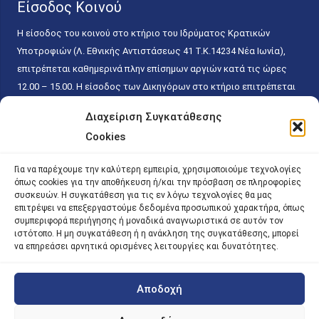
Είσοδος Κοινού
Η είσοδος του κοινού στο κτήριο του Ιδρύματος Κρατικών
Υποτροφιών (Λ. Εθνικής Αντιστάσεως 41 T.K.14234 Νέα Ιωνία),
επιτρέπεται καθημερινά πλην επίσημων αργιών κατά τις ώρες
12.00 – 15.00. Η είσοδος των Δικηγόρων στο κτήριο επιτρέπεται
ελεύθερα με την επίδειξη της επαγγελματικής τους ταυτότητας
Διαχείριση Συγκατάθεσης
κάθε εργάσιμη ημέρα και ώρα χωρίς κανέναν χρονικό ή άλλο
Cookies
περιορισμό. Η είσοδος του κοινού ειδικά στο γραφείο του
Πρωτοκόλλου επιτρέπεται καθημερινά κατά τις ώρες 9.00 –
Για να παρέχουμε την καλύτερη εμπειρία, χρησιμοποιούμε τεχνολογίες
15.00. Η εξυπηρέτηση του κοινού πραγματοποιείται βάσει των
όπως cookies για την αποθήκευση ή/και την πρόσβαση σε πληροφορίες
παγίων ισχυουσών διατάξεων. Για την αποφυγή συνωστισμού
συσκευών. Η συγκατάθεση για τις εν λόγω τεχνολογίες θα μας
επιτρέψει να επεξεργαστούμε δεδομένα προσωπικού χαρακτήρα, όπως
εντός του εσωτερικού χώρου εξυπηρέτησης και αναμονής του
συμπεριφορά περιήγησης ή μοναδικά αναγνωριστικά σε αυτόν τον
κοινού, η εξυπηρέτησή του δύναται να πραγματοποιείται κατόπιν
ιστότοπο. Η μη συγκατάθεση ή η ανάκληση της συγκατάθεσης, μπορεί
προγραμματισμένου ραντεβού.
να επηρεάσει αρνητικά ορισμένες λειτουργίες και δυνατότητες.
Αποδοχή
©
2026 |
iky
| iky.gr | All Rights Reserved
Designed and Developed by ACM Digital