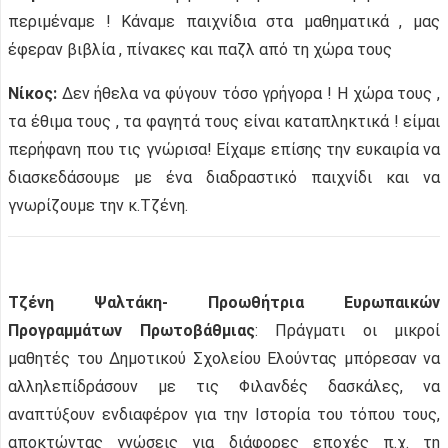
περιμέναμε ! Κάναμε παιχνίδια στα μαθηματικά , μας
έφεραν βιβλία , πίνακες και παζλ από τη χώρα τους
Νίκος:
Δεν ήθελα να φύγουν τόσο γρήγορα ! Η χώρα τους ,
τα έθιμα τους , τα φαγητά τους είναι καταπληκτικά ! είμαι
περήφανη που τις γνώρισα! Είχαμε επίσης την ευκαιρία να
διασκεδάσουμε με ένα διαδραστικό παιχνίδι και να
γνωρίζουμε την κ.Τζένη.
Τζένη Ψαλτάκη- Προωθήτρια Ευρωπαικών
Προγραμμάτων Πρωτοβάθμιας
: Πράγματι οι μικροί
μαθητές του Δημοτικού Σχολείου Ελούντας μπόρεσαν να
αλληλεπίδράσουν με τις Φιλανδές δασκάλες, να
αναπτύξουν ενδιαφέρον για την Ιστορία του τόπου τους,
αποκτώντας γνώσεις για διάφορες εποχές π.χ. τη