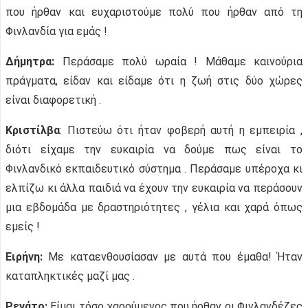
που ήρθαν και ευχαριστούμε πολύ που ήρθαν από τη
Φινλανδία για εμάς !
Δήμητρα:
Περάσαμε πολύ ωραία ! Μάθαμε καινούρια
πράγματα, είδαν και είδαμε ότι η ζωή στις δύο χώρες
είναι διαφορετική .
Κριστίλβα
: Πιστεύω ότι ήταν φοβερή αυτή η εμπειρία ,
διότι είχαμε την ευκαιρία να δούμε πως είναι το
Φινλανδικό εκπαιδευτικό σύστημα . Περάσαμε υπέροχα κι
ελπίζω κι άλλα παιδιά να έχουν την ευκαιρία να περάσουν
μια εβδομάδα με δραστηριότητες , γέλια και χαρά όπως
εμείς !
Ειρήνη:
Με καταενθουσίασαν με αυτά που έμαθα! Ήταν
καταπληκτικές μαζί μας .
Ρενάτο:
Είμαι τόσο χαρούμενος που ήρθαν οι Φινλανδέζες