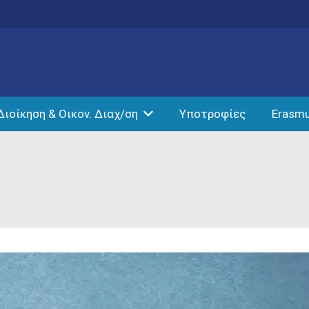
Διοίκηση & Οικον. Διαχ/ση
Υποτροφίες
Erasm