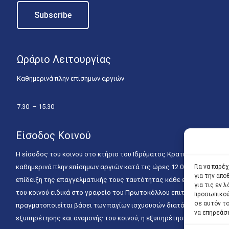
Ωράριο Λειτουργίας
Καθημερινά πλην επίσημων αργιών
7.30 – 15.30
Είσοδος Κοινού
Η είσοδος του κοινού στο κτήριο του Ιδρύματος Κρατικών Υποτροφιώ
καθημερινά πλην επίσημων αργιών κατά τις ώρες 12.00 – 15.00. Η ε
Για να παρέ
για την απ
επίδειξη της επαγγελματικής τους ταυτότητας κάθε εργάσιμη ημέρα
για τις εν
του κοινού ειδικά στο γραφείο του Πρωτοκόλλου επιτρέπεται καθημε
προσωπικού
σε αυτόν τ
πραγματοποιείται βάσει των παγίων ισχυουσών διατάξεων. Για την
να επηρεάσ
εξυπηρέτησης και αναμονής του κοινού, η εξυπηρέτησή του δύναται