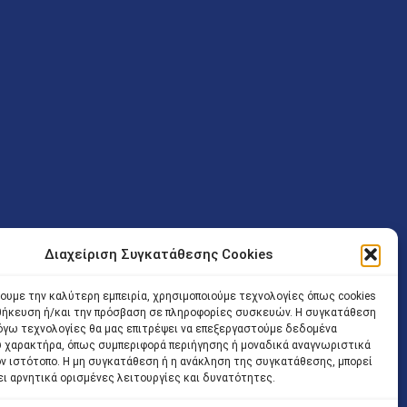
Διαχείριση Συγκατάθεσης Cookies
ν (Λ. Εθνικής Αντιστάσεως 41 T.K.14234 Νέα Ιωνία), επιτρέπεται
ίσοδος των Δικηγόρων στο κτήριο επιτρέπεται ελεύθερα με την
χουμε την καλύτερη εμπειρία, χρησιμοποιούμε τεχνολογίες όπως cookies
οθήκευση ή/και την πρόσβαση σε πληροφορίες συσκευών. Η συγκατάθεση
 και ώρα χωρίς κανέναν χρονικό ή άλλο περιορισμό. Η είσοδος
 λόγω τεχνολογίες θα μας επιτρέψει να επεξεργαστούμε δεδομένα
ρινά κατά τις ώρες 9.00 – 15.00. Η εξυπηρέτηση του κοινού
 χαρακτήρα, όπως συμπεριφορά περιήγησης ή μοναδικά αναγνωριστικά
ον ιστότοπο. Η μη συγκατάθεση ή η ανάκληση της συγκατάθεσης, μπορεί
 αποφυγή συνωστισμού εντός του εσωτερικού χώρου
ει αρνητικά ορισμένες λειτουργίες και δυνατότητες.
 να πραγματοποιείται κατόπιν προγραμματισμένου ραντεβού.