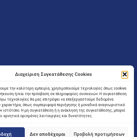
Διαχείριση Συγκατάθεσης Cookies
ν (Λ. Εθνικής Αντιστάσεως 41 T.K.14234 Νέα Ιωνία), επιτρέπεται
ίσοδος των Δικηγόρων στο κτήριο επιτρέπεται ελεύθερα με την
χουμε την καλύτερη εμπειρία, χρησιμοποιούμε τεχνολογίες όπως cookies
οθήκευση ή/και την πρόσβαση σε πληροφορίες συσκευών. Η συγκατάθεση
 και ώρα χωρίς κανέναν χρονικό ή άλλο περιορισμό. Η είσοδος
 λόγω τεχνολογίες θα μας επιτρέψει να επεξεργαστούμε δεδομένα
ρινά κατά τις ώρες 9.00 – 15.00. Η εξυπηρέτηση του κοινού
 χαρακτήρα, όπως συμπεριφορά περιήγησης ή μοναδικά αναγνωριστικά
ον ιστότοπο. Η μη συγκατάθεση ή η ανάκληση της συγκατάθεσης, μπορεί
 αποφυγή συνωστισμού εντός του εσωτερικού χώρου
ει αρνητικά ορισμένες λειτουργίες και δυνατότητες.
 να πραγματοποιείται κατόπιν προγραμματισμένου ραντεβού.
οδοχή
Δεν αποδέχομαι
Προβολή προτιμήσεων