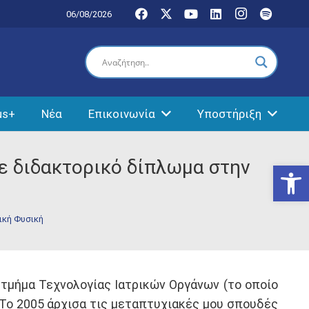
06/08/2026
us+
Νέα
Επικοινωνία
Υποστήριξη
ε διδακτορικό δίπλωμα στην
Ανοίξτε
ική Φυσική
 τμήμα Τεχνολογίας Ιατρικών Οργάνων (το οποίο
 Το 2005 άρχισα τις μεταπτυχιακές μου σπουδές