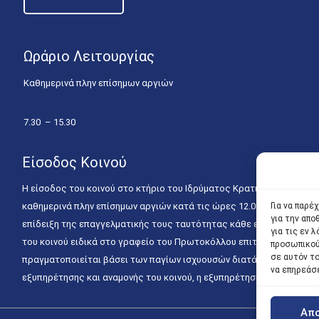
Ωράριο Λειτουργίας
Καθημερινά πλην επίσημων αργιών
7.30 – 15.30
Είσοδος Κοινού
Η είσοδος του κοινού στο κτήριο του Ιδρύματος Κρατικών Υποτροφιώ
καθημερινά πλην επίσημων αργιών κατά τις ώρες 12.00 – 15.00. Η ε
Για να παρέ
για την απ
επίδειξη της επαγγελματικής τους ταυτότητας κάθε εργάσιμη ημέρα
για τις εν
του κοινού ειδικά στο γραφείο του Πρωτοκόλλου επιτρέπεται καθημε
προσωπικού
σε αυτόν τ
πραγματοποιείται βάσει των παγίων ισχυουσών διατάξεων. Για την
να επηρεάσ
εξυπηρέτησης και αναμονής του κοινού, η εξυπηρέτησή του δύναται
Απ