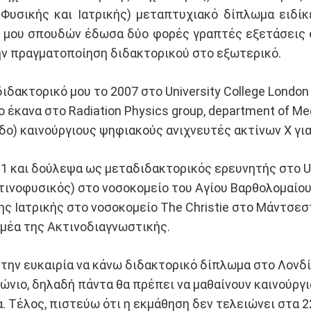
Φυσικής και Ιατρικής) μεταπτυχιακό δίπλωμα ειδί
ν μου σπουδών έδωσα δύο φορές γραπτές εξετάσεις
την πραγματοποίηση διδακτορικού στο εξωτερικό.
δακτορικό μου το 2007 στο University College London 
έκανα στο Radiation Physics group, department of Med
δο) καινούργιους ψηφιακούς ανιχνευτές ακτίνων Χ γι
11 και δούλεψα ως μεταδιδακτορικός ερευνητής στο UC
κτινοφυσικός) στο νοσοκομείο του Αγίου Βαρθολομαίου 
της Ιατρικής στο νοσοκομείο The Christie στο Μάντσε
τομέα της Ακτινοδιαγνωστικής.
την ευκαιρία να κάνω διδακτορικό δίπλωμα στο Λονδί
ώνιο, δηλαδή πάντα θα πρέπει να μαθαίνουν καινούργι
α. Τέλος, πιστεύω ότι η εκμάθηση δεν τελειώνει στα 