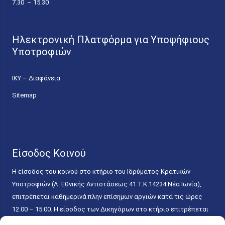
7.30 – 15.30
Ηλεκτρονική Πλατφόρμα για Υποψήφιους
Υποτροφιών
ΙΚΥ – Διαφάνεια
Sitemap
Είσοδος Κοινού
Η είσοδος του κοινού στο κτήριο του Ιδρύματος Κρατικών
Υποτροφιών (Λ. Εθνικής Αντιστάσεως 41 T.K.14234 Νέα Ιωνία),
επιτρέπεται καθημερινά πλην επίσημων αργιών κατά τις ώρες
12.00 – 15.00. Η είσοδος των Δικηγόρων στο κτήριο επιτρέπεται
ελεύθερα με την επίδειξη της επαγγελματικής τους ταυτότητας