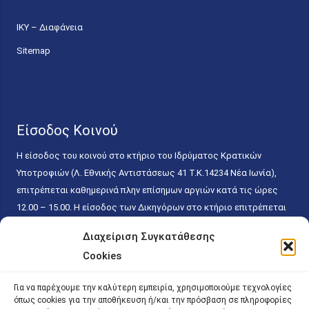
ΙΚΥ – Διαφάνεια
Sitemap
Είσοδος Κοινού
Η είσοδος του κοινού στο κτήριο του Ιδρύματος Κρατικών
Υποτροφιών (Λ. Εθνικής Αντιστάσεως 41 T.K.14234 Νέα Ιωνία),
επιτρέπεται καθημερινά πλην επίσημων αργιών κατά τις ώρες
12.00 – 15.00. Η είσοδος των Δικηγόρων στο κτήριο επιτρέπεται
ελεύθερα με την επίδειξη της επαγγελματικής τους ταυτότητας
Διαχείριση Συγκατάθεσης
κάθε εργάσιμη ημέρα και ώρα χωρίς κανέναν χρονικό ή άλλο
Cookies
περιορισμό. Η είσοδος του κοινού ειδικά στο γραφείο του
Πρωτοκόλλου επιτρέπεται καθημερινά κατά τις ώρες 9.00 –
Για να παρέχουμε την καλύτερη εμπειρία, χρησιμοποιούμε τεχνολογίες
15.00. Η εξυπηρέτηση του κοινού πραγματοποιείται βάσει των
όπως cookies για την αποθήκευση ή/και την πρόσβαση σε πληροφορίες