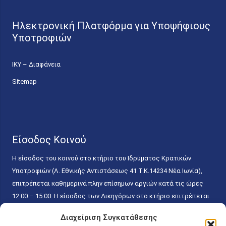
Ηλεκτρονική Πλατφόρμα για Υποψήφιους
Υποτροφιών
ΙΚΥ – Διαφάνεια
Sitemap
Είσοδος Κοινού
Η είσοδος του κοινού στο κτήριο του Ιδρύματος Κρατικών
Υποτροφιών (Λ. Εθνικής Αντιστάσεως 41 T.K.14234 Νέα Ιωνία),
επιτρέπεται καθημερινά πλην επίσημων αργιών κατά τις ώρες
12.00 – 15.00. Η είσοδος των Δικηγόρων στο κτήριο επιτρέπεται
ελεύθερα με την επίδειξη της επαγγελματικής τους ταυτότητας
Διαχείριση Συγκατάθεσης
κάθε εργάσιμη ημέρα και ώρα χωρίς κανέναν χρονικό ή άλλο