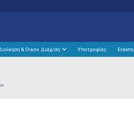
Διοίκηση & Οικον. Διαχ/ση
Υποτροφίες
Erasm
ών