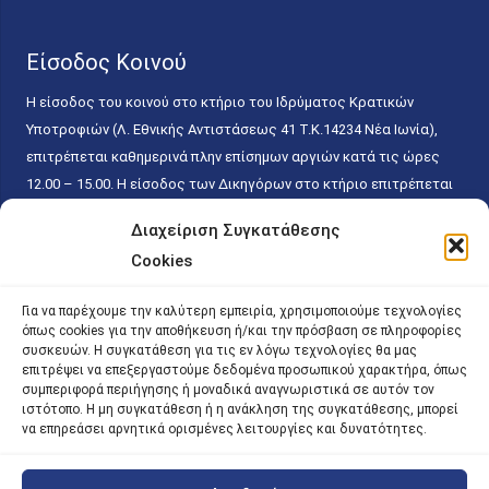
Είσοδος Κοινού
Η είσοδος του κοινού στο κτήριο του Ιδρύματος Κρατικών
Υποτροφιών (Λ. Εθνικής Αντιστάσεως 41 T.K.14234 Νέα Ιωνία),
επιτρέπεται καθημερινά πλην επίσημων αργιών κατά τις ώρες
12.00 – 15.00. Η είσοδος των Δικηγόρων στο κτήριο επιτρέπεται
ελεύθερα με την επίδειξη της επαγγελματικής τους ταυτότητας
Διαχείριση Συγκατάθεσης
κάθε εργάσιμη ημέρα και ώρα χωρίς κανέναν χρονικό ή άλλο
Cookies
περιορισμό. Η είσοδος του κοινού ειδικά στο γραφείο του
Πρωτοκόλλου επιτρέπεται καθημερινά κατά τις ώρες 9.00 –
Για να παρέχουμε την καλύτερη εμπειρία, χρησιμοποιούμε τεχνολογίες
15.00. Η εξυπηρέτηση του κοινού πραγματοποιείται βάσει των
όπως cookies για την αποθήκευση ή/και την πρόσβαση σε πληροφορίες
παγίων ισχυουσών διατάξεων. Για την αποφυγή συνωστισμού
συσκευών. Η συγκατάθεση για τις εν λόγω τεχνολογίες θα μας
επιτρέψει να επεξεργαστούμε δεδομένα προσωπικού χαρακτήρα, όπως
εντός του εσωτερικού χώρου εξυπηρέτησης και αναμονής του
συμπεριφορά περιήγησης ή μοναδικά αναγνωριστικά σε αυτόν τον
κοινού, η εξυπηρέτησή του δύναται να πραγματοποιείται κατόπιν
ιστότοπο. Η μη συγκατάθεση ή η ανάκληση της συγκατάθεσης, μπορεί
προγραμματισμένου ραντεβού.
να επηρεάσει αρνητικά ορισμένες λειτουργίες και δυνατότητες.