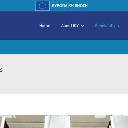
Home
About IKY
Scholarships
s