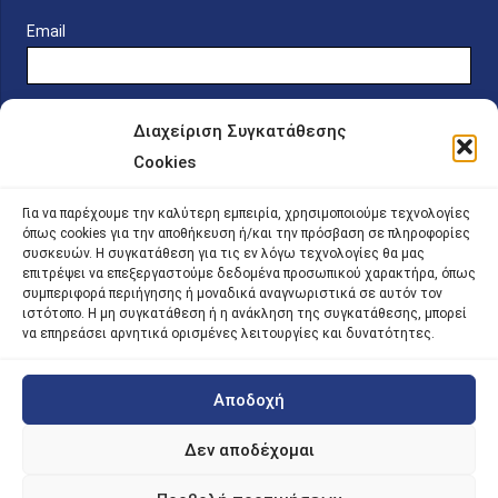
Email
Διαχείριση Συγκατάθεσης
Cookies
Online Platform for Scholarship Candidates
Για να παρέχουμε την καλύτερη εμπειρία, χρησιμοποιούμε τεχνολογίες
όπως cookies για την αποθήκευση ή/και την πρόσβαση σε πληροφορίες
συσκευών. Η συγκατάθεση για τις εν λόγω τεχνολογίες θα μας
IKY – Transparency
επιτρέψει να επεξεργαστούμε δεδομένα προσωπικού χαρακτήρα, όπως
συμπεριφορά περιήγησης ή μοναδικά αναγνωριστικά σε αυτόν τον
Sitemap
ιστότοπο. Η μη συγκατάθεση ή η ανάκληση της συγκατάθεσης, μπορεί
να επηρεάσει αρνητικά ορισμένες λειτουργίες και δυνατότητες.
Αποδοχή
©
2026 |
iky
| iky.gr | All Rights Reserved
Designed and Developed by ACM Digital
Δεν αποδέχομαι