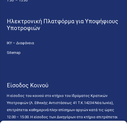
7.30 – 15.30
Ηλεκτρονική Πλατφόρμα για Υποψήφιους
Υποτροφιών
ΙΚΥ – Διαφάνεια
Sitemap
Είσοδος Κοινού
Η είσοδος του κοινού στο κτήριο του Ιδρύματος Κρατικών
Υποτροφιών (Λ. Εθνικής Αντιστάσεως 41 T.K.14234 Νέα Ιωνία),
επιτρέπεται καθημερινά πλην επίσημων αργιών κατά τις ώρες
12.00 – 15.00. Η είσοδος των Δικηγόρων στο κτήριο επιτρέπεται
ελεύθερα με την επίδειξη της επαγγελματικής τους ταυτότητας