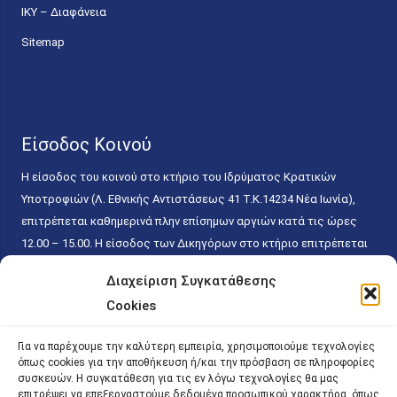
ΙΚΥ – Διαφάνεια
Sitemap
Είσοδος Κοινού
Η είσοδος του κοινού στο κτήριο του Ιδρύματος Κρατικών
Υποτροφιών (Λ. Εθνικής Αντιστάσεως 41 T.K.14234 Νέα Ιωνία),
επιτρέπεται καθημερινά πλην επίσημων αργιών κατά τις ώρες
12.00 – 15.00. Η είσοδος των Δικηγόρων στο κτήριο επιτρέπεται
ελεύθερα με την επίδειξη της επαγγελματικής τους ταυτότητας
Διαχείριση Συγκατάθεσης
κάθε εργάσιμη ημέρα και ώρα χωρίς κανέναν χρονικό ή άλλο
Cookies
περιορισμό. Η είσοδος του κοινού ειδικά στο γραφείο του
Πρωτοκόλλου επιτρέπεται καθημερινά κατά τις ώρες 9.00 –
Για να παρέχουμε την καλύτερη εμπειρία, χρησιμοποιούμε τεχνολογίες
15.00. Η εξυπηρέτηση του κοινού πραγματοποιείται βάσει των
όπως cookies για την αποθήκευση ή/και την πρόσβαση σε πληροφορίες
παγίων ισχυουσών διατάξεων. Για την αποφυγή συνωστισμού
συσκευών. Η συγκατάθεση για τις εν λόγω τεχνολογίες θα μας
επιτρέψει να επεξεργαστούμε δεδομένα προσωπικού χαρακτήρα, όπως