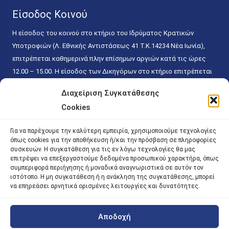
Είσοδος Κοινού
Η είσοδος του κοινού στο κτήριο του Ιδρύματος Κρατικών
Υποτροφιών (Λ. Εθνικής Αντιστάσεως 41 T.K.14234 Νέα Ιωνία),
επιτρέπεται καθημερινά πλην επίσημων αργιών κατά τις ώρες
12.00 – 15.00. Η είσοδος των Δικηγόρων στο κτήριο επιτρέπεται
ελεύθερα με την επίδειξη της επαγγελματικής τους ταυτότητας
Διαχείριση Συγκατάθεσης
κάθε εργάσιμη ημέρα και ώρα χωρίς κανέναν χρονικό ή άλλο
Cookies
περιορισμό. Η είσοδος του κοινού ειδικά στο γραφείο του
Πρωτοκόλλου επιτρέπεται καθημερινά κατά τις ώρες 9.00 –
Για να παρέχουμε την καλύτερη εμπειρία, χρησιμοποιούμε τεχνολογίες
15.00. Η εξυπηρέτηση του κοινού πραγματοποιείται βάσει των
όπως cookies για την αποθήκευση ή/και την πρόσβαση σε πληροφορίες
παγίων ισχυουσών διατάξεων. Για την αποφυγή συνωστισμού
συσκευών. Η συγκατάθεση για τις εν λόγω τεχνολογίες θα μας
επιτρέψει να επεξεργαστούμε δεδομένα προσωπικού χαρακτήρα, όπως
εντός του εσωτερικού χώρου εξυπηρέτησης και αναμονής του
συμπεριφορά περιήγησης ή μοναδικά αναγνωριστικά σε αυτόν τον
κοινού, η εξυπηρέτησή του δύναται να πραγματοποιείται κατόπιν
ιστότοπο. Η μη συγκατάθεση ή η ανάκληση της συγκατάθεσης, μπορεί
προγραμματισμένου ραντεβού.
να επηρεάσει αρνητικά ορισμένες λειτουργίες και δυνατότητες.
Αποδοχή
©
2026 |
iky
| iky.gr | All Rights Reserved