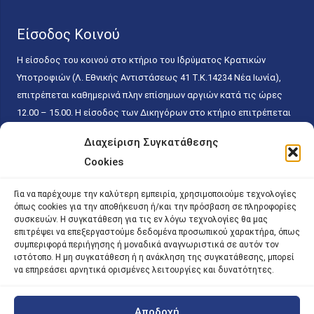
Είσοδος Κοινού
Η είσοδος του κοινού στο κτήριο του Ιδρύματος Κρατικών
Υποτροφιών (Λ. Εθνικής Αντιστάσεως 41 T.K.14234 Νέα Ιωνία),
επιτρέπεται καθημερινά πλην επίσημων αργιών κατά τις ώρες
12.00 – 15.00. Η είσοδος των Δικηγόρων στο κτήριο επιτρέπεται
ελεύθερα με την επίδειξη της επαγγελματικής τους ταυτότητας
Διαχείριση Συγκατάθεσης
κάθε εργάσιμη ημέρα και ώρα χωρίς κανέναν χρονικό ή άλλο
Cookies
περιορισμό. Η είσοδος του κοινού ειδικά στο γραφείο του
Πρωτοκόλλου επιτρέπεται καθημερινά κατά τις ώρες 9.00 –
Για να παρέχουμε την καλύτερη εμπειρία, χρησιμοποιούμε τεχνολογίες
15.00. Η εξυπηρέτηση του κοινού πραγματοποιείται βάσει των
όπως cookies για την αποθήκευση ή/και την πρόσβαση σε πληροφορίες
παγίων ισχυουσών διατάξεων. Για την αποφυγή συνωστισμού
συσκευών. Η συγκατάθεση για τις εν λόγω τεχνολογίες θα μας
επιτρέψει να επεξεργαστούμε δεδομένα προσωπικού χαρακτήρα, όπως
εντός του εσωτερικού χώρου εξυπηρέτησης και αναμονής του
συμπεριφορά περιήγησης ή μοναδικά αναγνωριστικά σε αυτόν τον
κοινού, η εξυπηρέτησή του δύναται να πραγματοποιείται κατόπιν
ιστότοπο. Η μη συγκατάθεση ή η ανάκληση της συγκατάθεσης, μπορεί
προγραμματισμένου ραντεβού.
να επηρεάσει αρνητικά ορισμένες λειτουργίες και δυνατότητες.
Αποδοχή