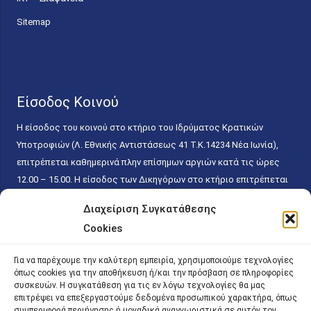
Sitemap
Είσοδος Κοινού
Η είσοδος του κοινού στο κτήριο του Ιδρύματος Κρατικών
Υποτροφιών (Λ. Εθνικής Αντιστάσεως 41 T.K.14234 Νέα Ιωνία),
επιτρέπεται καθημερινά πλην επίσημων αργιών κατά τις ώρες
12.00 – 15.00. Η είσοδος των Δικηγόρων στο κτήριο επιτρέπεται
ελεύθερα με την επίδειξη της επαγγελματικής τους ταυτότητας
Διαχείριση Συγκατάθεσης
κάθε εργάσιμη ημέρα και ώρα χωρίς κανέναν χρονικό ή άλλο
Cookies
περιορισμό. Η είσοδος του κοινού ειδικά στο γραφείο του
Πρωτοκόλλου επιτρέπεται καθημερινά κατά τις ώρες 9.00 –
Για να παρέχουμε την καλύτερη εμπειρία, χρησιμοποιούμε τεχνολογίες
15.00. Η εξυπηρέτηση του κοινού πραγματοποιείται βάσει των
όπως cookies για την αποθήκευση ή/και την πρόσβαση σε πληροφορίες
παγίων ισχυουσών διατάξεων. Για την αποφυγή συνωστισμού
συσκευών. Η συγκατάθεση για τις εν λόγω τεχνολογίες θα μας
επιτρέψει να επεξεργαστούμε δεδομένα προσωπικού χαρακτήρα, όπως
εντός του εσωτερικού χώρου εξυπηρέτησης και αναμονής του
συμπεριφορά περιήγησης ή μοναδικά αναγνωριστικά σε αυτόν τον